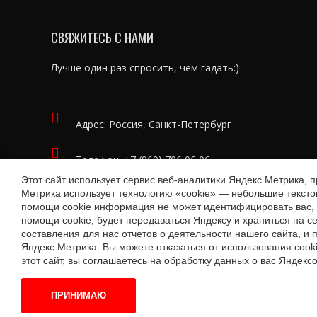
СВЯЖИТЕСЬ С НАМИ
Лучше один раз спросить, чем гадать:)
Адрес: Россия, Санкт-Петербург
Телефон:
+7 (969) 706 06 06
Этот сайт использует сервис веб-аналитики Яндекс Метрика, 
Метрика использует технологию «cookie» — небольшие текст
Email:
ask@lit-agent.ru
помощи cookie информация не может идентифицировать вас, 
помощи cookie, будет передаваться Яндексу и храниться на 
составления для нас отчетов о деятельности нашего сайта, и
Яндекс Метрика. Вы можете отказаться от использования cook
этот сайт, вы соглашаетесь на обработку данных о вас Яндекс
Литературное агентство Эмиля Ахундова, 2022-2024.
ПРИНИМАЮ