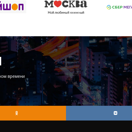
И
ром времени