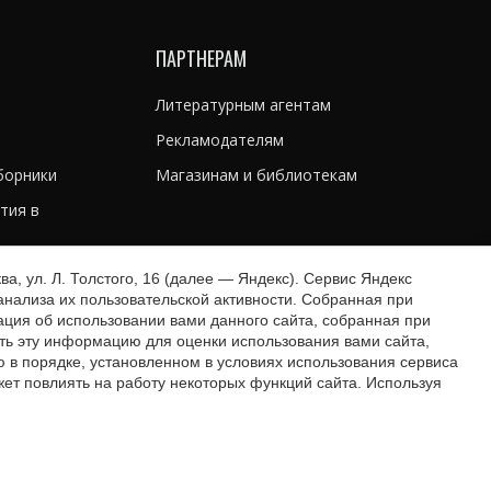
ПАРТНЕРАМ
Литературным агентам
Рекламодателям
борники
Магазинам и библиотекам
тия в
ти книг
, ул. Л. Толстого, 16 (далее — Яндекс). Сервис Яндекс
нализа их пользовательской активности. Собранная при
ния книги
ция об использовании вами данного сайта, собранная при
ать эту информацию для оценки использования вами сайта,
ю в порядке, установленном в условиях использования сервиса
жет повлиять на работу некоторых функций сайта. Используя