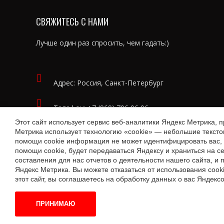
СВЯЖИТЕСЬ С НАМИ
Лучше один раз спросить, чем гадать:)
Адрес: Россия, Санкт-Петербург
Телефон:
+7 (969) 706 06 06
Этот сайт использует сервис веб-аналитики Яндекс Метрика, 
Метрика использует технологию «cookie» — небольшие текст
Email:
ask@lit-agent.ru
помощи cookie информация не может идентифицировать вас, 
помощи cookie, будет передаваться Яндексу и храниться на 
составления для нас отчетов о деятельности нашего сайта, и
Яндекс Метрика. Вы можете отказаться от использования cook
этот сайт, вы соглашаетесь на обработку данных о вас Яндекс
Литературное агентство Эмиля Ахундова, 2022-2024.
ПРИНИМАЮ