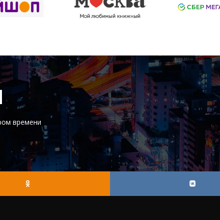
И
ром времени