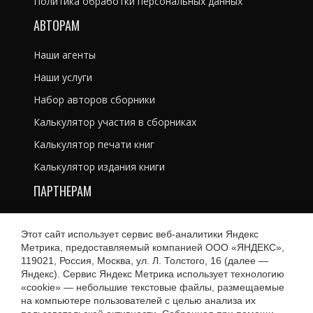
Политика обработки персональных данных
АВТОРАМ
Наши агенты
Наши услуги
Набор авторов сборники
Калькулятор участия в сборниках
Калькулятор печати книг
Калькулятор издания книги
ПАРТНЕРАМ
Литературным агентам
Этот сайт использует сервис веб-аналитики Яндекс
Рекламодателям
Метрика, предоставляемый компанией ООО «ЯНДЕКС»,
119021, Россия, Москва, ул. Л. Толстого, 16 (далее —
Магазинам и библиотекам
Яндекс). Сервис Яндекс Метрика использует технологию
«cookie» — небольшие текстовые файлы, размещаемые
на компьютере пользователей с целью анализа их